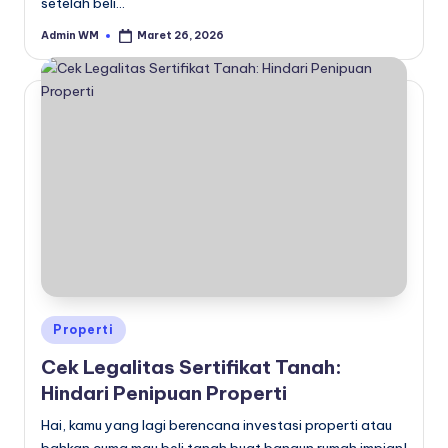
setelah beli…
Admin WM
Maret 26, 2026
Posted
by
Posted
Properti
in
Cek Legalitas Sertifikat Tanah:
Hindari Penipuan Properti
Hai, kamu yang lagi berencana investasi properti atau