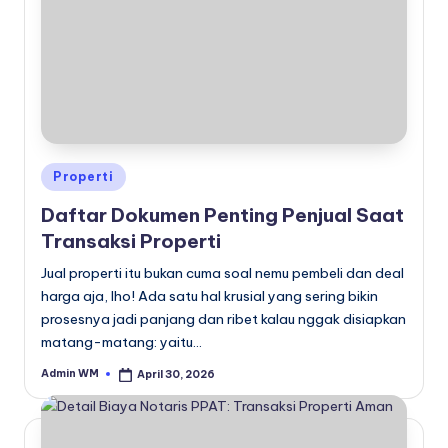
Posted
Properti
in
Daftar Dokumen Penting Penjual Saat
Transaksi Properti
Jual properti itu bukan cuma soal nemu pembeli dan deal
harga aja, lho! Ada satu hal krusial yang sering bikin
prosesnya jadi panjang dan ribet kalau nggak disiapkan
matang-matang: yaitu…
Admin WM
April 30, 2026
Posted
by