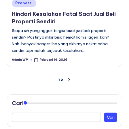
Posted
Properti
in
Hindari Kesalahan Fatal Saat Jual Beli
Properti Sendiri
Siapa sih yang nggak tergiur buat jual beli properti
sendiri? Pastinya mikir bisa hemat komisi agen, kan?
Nah, banyak banget lho yang akhirnya nekat coba
sendiri tapi malah terjebak kesalahan…
Admin WM
Februari 14, 2026
Posted
by
Paginasi
1
2
NEXT
PAGE
pos
Cari
Cari