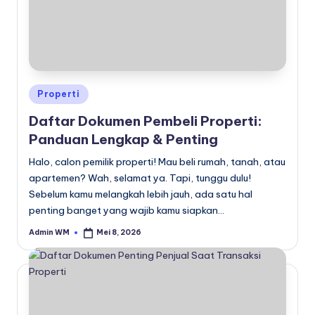
Posted
Properti
in
Daftar Dokumen Pembeli Properti:
Panduan Lengkap & Penting
Halo, calon pemilik properti! Mau beli rumah, tanah, atau
apartemen? Wah, selamat ya. Tapi, tunggu dulu!
Sebelum kamu melangkah lebih jauh, ada satu hal
penting banget yang wajib kamu siapkan…
Admin WM
Mei 8, 2026
Posted
by