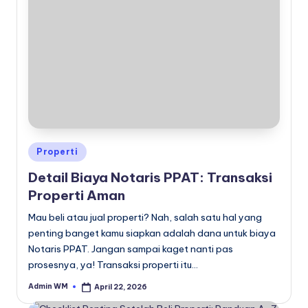
Posted
Properti
in
Detail Biaya Notaris PPAT: Transaksi
Properti Aman
Mau beli atau jual properti? Nah, salah satu hal yang
penting banget kamu siapkan adalah dana untuk biaya
Notaris PPAT. Jangan sampai kaget nanti pas
prosesnya, ya! Transaksi properti itu…
Admin WM
April 22, 2026
Posted
by