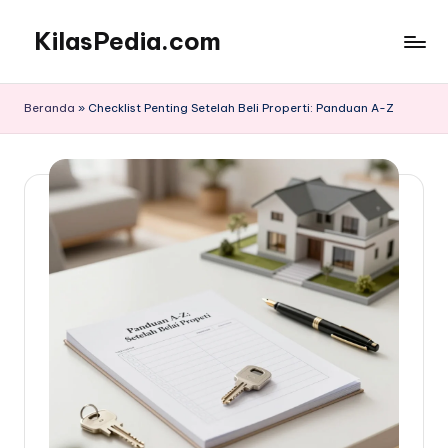
KilasPedia.com
Skip
to
Kilas
content
Informatif
Beranda
»
Checklist Penting Setelah Beli Properti: Panduan A-Z
Terdepan