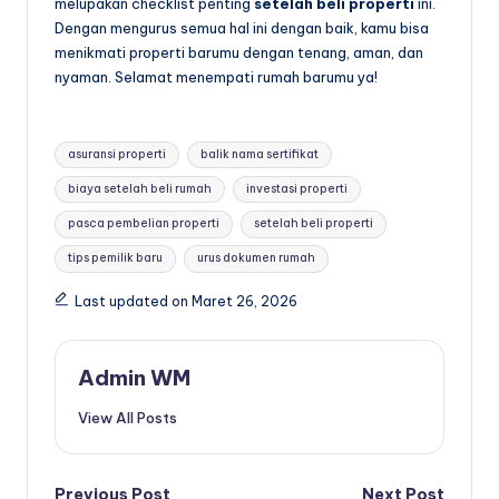
melupakan checklist penting
setelah beli properti
ini.
Dengan mengurus semua hal ini dengan baik, kamu bisa
menikmati properti barumu dengan tenang, aman, dan
nyaman. Selamat menempati rumah barumu ya!
Tags:
asuransi properti
balik nama sertifikat
biaya setelah beli rumah
investasi properti
pasca pembelian properti
setelah beli properti
tips pemilik baru
urus dokumen rumah
Last updated on Maret 26, 2026
Admin WM
View All Posts
Previous Post
Next Post