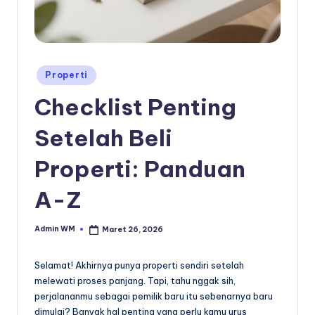
Posted
Properti
in
Checklist Penting
Setelah Beli
Properti: Panduan
A-Z
Admin WM
Maret 26, 2026
Posted
by
Selamat! Akhirnya punya properti sendiri setelah
melewati proses panjang. Tapi, tahu nggak sih,
perjalananmu sebagai pemilik baru itu sebenarnya baru
dimulai? Banyak hal penting yang perlu kamu urus