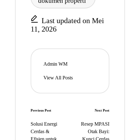
dokumen properti
Last updated on Mei
11, 2026
Admin WM
View All Posts
Post
Previous Post
Next Post
navigation
Solusi Energi
Resep MPASI
Cerdas &
Otak Bayi:
Efisien untuk
Kunci Cerdas