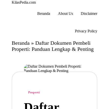
KilasPedia.com
Kilas
Informatif
Beranda
About Us
Disclaimer
Terdepan
Skip
to
content
Privacy Policy
Beranda
»
Daftar Dokumen Pembeli
Properti: Panduan Lengkap & Penting
Posted
Properti
in
Daftar