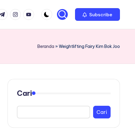
com
r.com
.me
instagram.com
youtube.com
Subscribe
Beranda
»
Weightlifting Fairy Kim Bok Joo
Cari
Cari