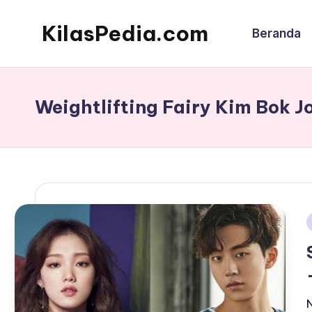
KilasPedia.com
Beranda
Skip
to
Kilas
content
Informatif
Terdepan
Weightlifting Fairy Kim Bok J
i