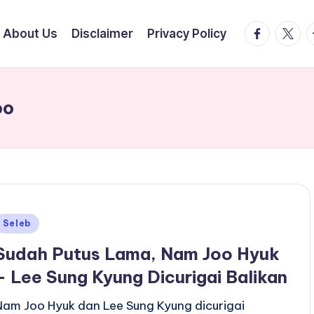
facebook.
twitte
t
About Us
Disclaimer
Privacy Policy
oo
Posted
Seleb
n
Sudah Putus Lama, Nam Joo Hyuk
– Lee Sung Kyung Dicurigai Balikan
Nam Joo Hyuk dan Lee Sung Kyung dicurigai