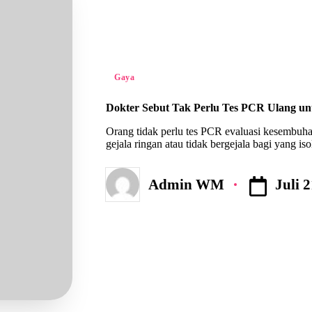
Posted
Gaya
in
Dokter Sebut Tak Perlu Tes PCR Ulang un
Orang tidak perlu tes PCR evaluasi kesembuha
gejala ringan atau tidak bergejala bagi yang iso
Juli 
Admin WM
Posted
by