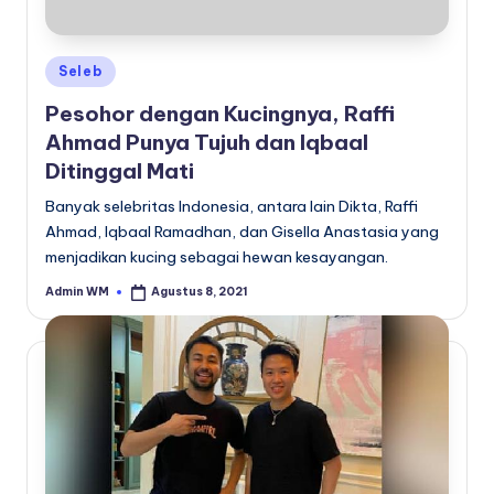
Posted
Seleb
in
Pesohor dengan Kucingnya, Raffi
Ahmad Punya Tujuh dan Iqbaal
Ditinggal Mati
Banyak selebritas Indonesia, antara lain Dikta, Raffi
Ahmad, Iqbaal Ramadhan, dan Gisella Anastasia yang
menjadikan kucing sebagai hewan kesayangan.
Admin WM
Agustus 8, 2021
Posted
by