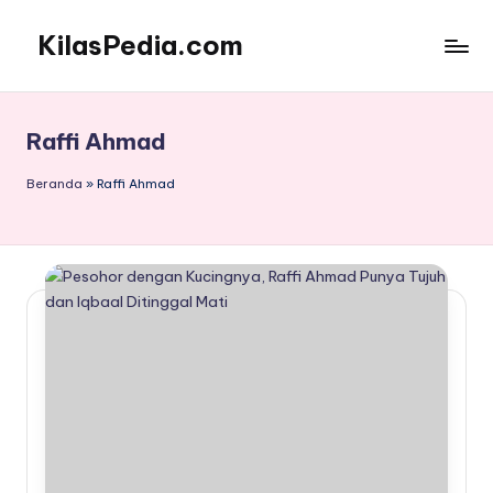
KilasPedia.com
Skip
to
Kilas
content
Informatif
Terdepan
Raffi Ahmad
Beranda
»
Raffi Ahmad