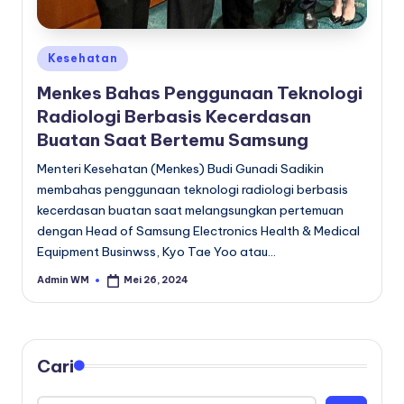
Posted
Kesehatan
in
Menkes Bahas Penggunaan Teknologi
Radiologi Berbasis Kecerdasan
Buatan Saat Bertemu Samsung
Menteri Kesehatan (Menkes) Budi Gunadi Sadikin
membahas penggunaan teknologi radiologi berbasis
kecerdasan buatan saat melangsungkan pertemuan
dengan Head of Samsung Electronics Health & Medical
Equipment Businwss, Kyo Tae Yoo atau…
Admin WM
Mei 26, 2024
Posted
by
Cari