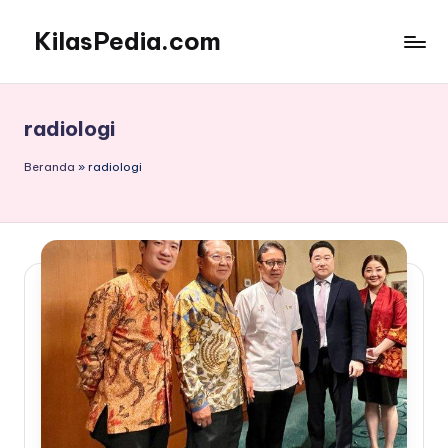
KilasPedia.com
Skip
to
Kilas
content
Informatif
Terdepan
radiologi
Beranda
»
radiologi