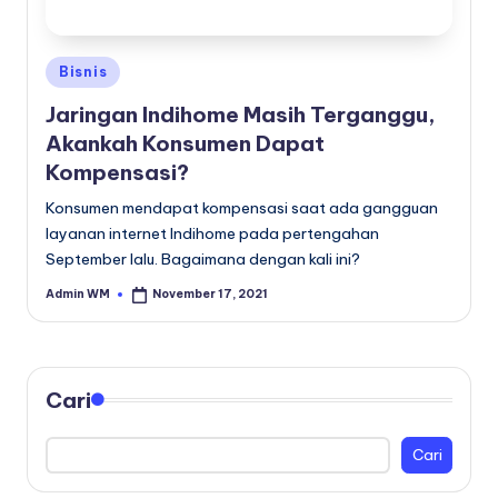
Posted
Bisnis
in
Jaringan Indihome Masih Terganggu,
Akankah Konsumen Dapat
Kompensasi?
Konsumen mendapat kompensasi saat ada gangguan
layanan internet Indihome pada pertengahan
September lalu. Bagaimana dengan kali ini?
Admin WM
November 17, 2021
Posted
by
Cari
Cari