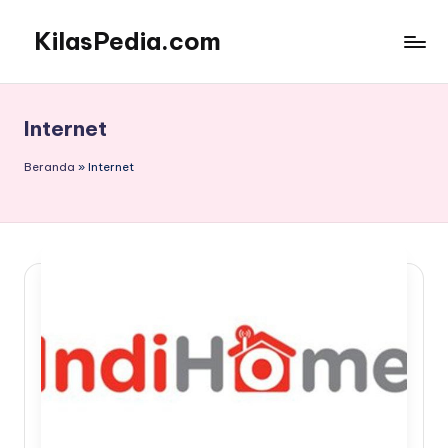
KilasPedia.com
Skip
to
Kilas
content
Informatif
Terdepan
Internet
Beranda
»
Internet