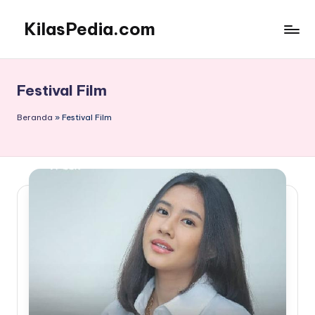
KilasPedia.com
Skip
to
Kilas
content
Informatif
Terdepan
Festival Film
Beranda
»
Festival Film