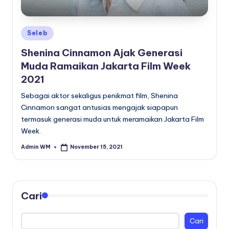
Posted
Seleb
in
Shenina Cinnamon Ajak Generasi
Muda Ramaikan Jakarta Film Week
2021
Sebagai aktor sekaligus penikmat film, Shenina
Cinnamon sangat antusias mengajak siapapun
termasuk generasi muda untuk meramaikan Jakarta Film
Week.
Admin WM
November 15, 2021
Posted
by
Cari
Cari