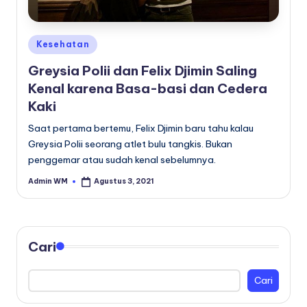
Posted
Kesehatan
in
Greysia Polii dan Felix Djimin Saling
Kenal karena Basa-basi dan Cedera
Kaki
Saat pertama bertemu, Felix Djimin baru tahu kalau
Greysia Polii seorang atlet bulu tangkis. Bukan
penggemar atau sudah kenal sebelumnya.
Admin WM
Agustus 3, 2021
Posted
by
Cari
Cari