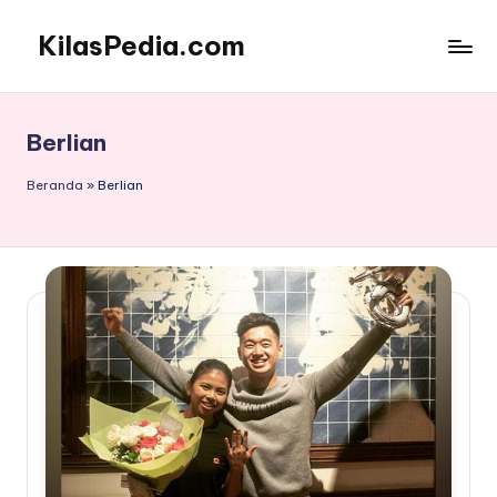
KilasPedia.com
Skip
to
Kilas
content
Informatif
Terdepan
Berlian
Beranda
»
Berlian