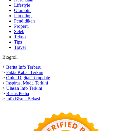
Lifestyle
Otomotif
Parenting
Pendidikan
Properti
Seleb
Tekno
Tips
Travel
Blogroll
>
Berita Info Terbaru
>
Fakta Kabar Terkini
>
Opini Digital Terupdate
>
Inspirasi Muda Terkini
>
Ulasan Info Terkini
>
Bisnis Pedia
>
Info Bisnis Bekasi