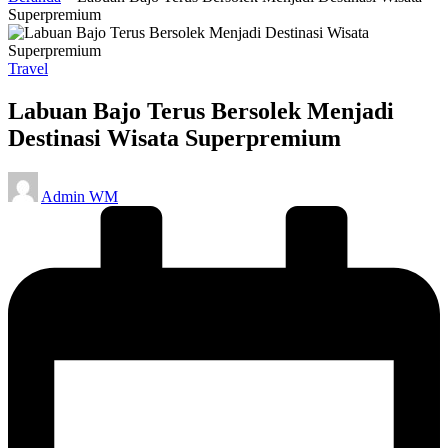
Superpremium
Posted
Travel
in
Labuan Bajo Terus Bersolek Menjadi
Destinasi Wisata Superpremium
Posted
Admin WM
by