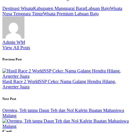
Tags:
Destinasi Wisata
Kabupaten Manggarai Barat
Labuan Bajo
Wisata
Nusa Tenggara Timur
Wisata Premium Labuan Bajo
Admin WM
View All Posts
Post
Previous Post
navigation
Hasil Race 2 WorldSSP Ceko: Nama Galang Hendra Hilang,
Aegerter Juara
Next Post
Orentea, Teh tanpa Daun Teh dan Nol Kafein Buatan Mahasiswa
Malang
Cari