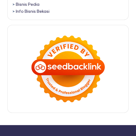
>
Bisnis Pedia
>
Info Bisnis Bekasi