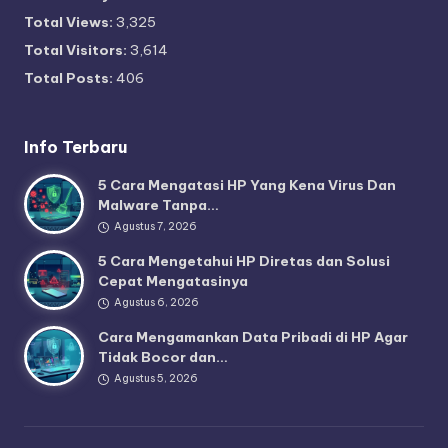
Total Views:
3,325
Total Visitors:
3,614
Total Posts:
406
Info Terbaru
5 Cara Mengatasi HP Yang Kena Virus Dan
Malware Tanpa…
Agustus 7, 2026
5 Cara Mengetahui HP Diretas dan Solusi
Cepat Mengatasinya
Agustus 6, 2026
Cara Mengamankan Data Pribadi di HP Agar
Tidak Bocor dan…
Agustus 5, 2026