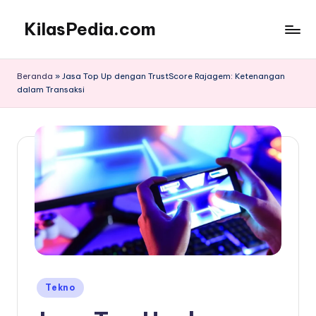
KilasPedia.com
Skip
to
Kilas
content
Informatif
Beranda
»
Jasa Top Up dengan TrustScore Rajagem: Ketenangan
Terdepan
dalam Transaksi
Posted
Tekno
in