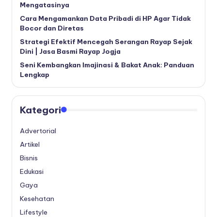
Mengatasinya
Cara Mengamankan Data Pribadi di HP Agar Tidak
Bocor dan Diretas
Strategi Efektif Mencegah Serangan Rayap Sejak
Dini | Jasa Basmi Rayap Jogja
Seni Kembangkan Imajinasi & Bakat Anak: Panduan
Lengkap
Kategori
Advertorial
Artikel
Bisnis
Edukasi
Gaya
Kesehatan
Lifestyle