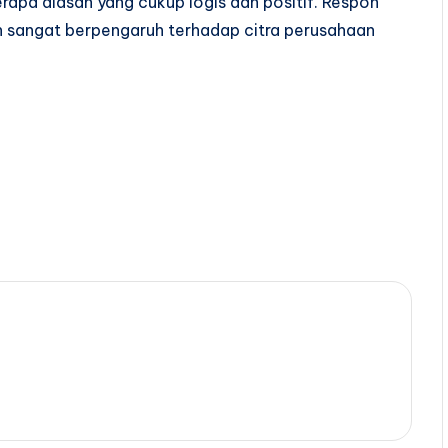
apa alasan yang cukup logis dan positif. Respon
 sangat berpengaruh terhadap citra perusahaan