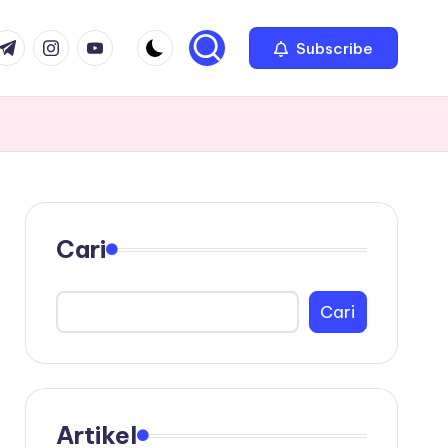
com
r.com
.me
instagram.com
youtube.com
Subscribe
Cari
Cari
Artikel