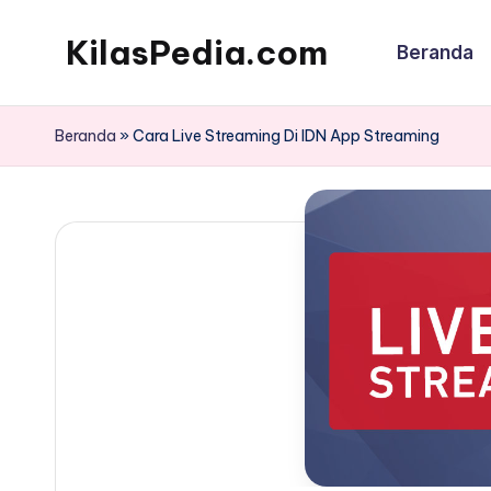
KilasPedia.com
Beranda
Skip
to
Kilas
content
Informatif
Beranda
»
Cara Live Streaming Di IDN App Streaming
Terdepan