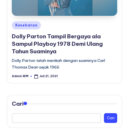
Posted
Kesehatan
in
Dolly Parton Tampil Bergaya ala
Sampul Playboy 1978 Demi Ulang
Tahun Suaminya
Dolly Parton telah menikah dengan suaminya Carl
Thomas Dean sejak 1966
Admin WM
Juli 21, 2021
Posted
by
Cari
Cari