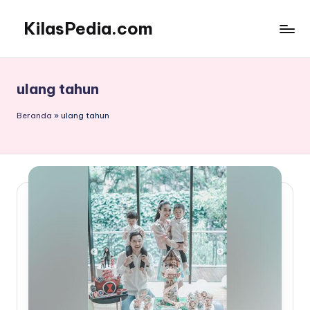
KilasPedia.com
Skip
to
Kilas
content
Informatif
Terdepan
ulang tahun
Beranda
»
ulang tahun