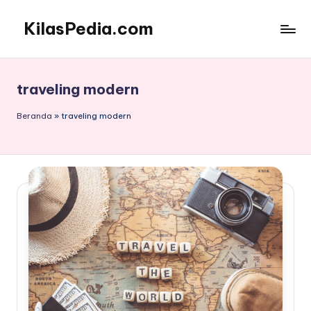
KilasPedia.com
Skip
to
Kilas
content
Informatif
Terdepan
traveling modern
Beranda
»
traveling modern