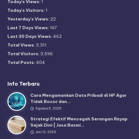
Today's Views:
1
Today's Visitors:
1
Yesterday's Views:
22
Last 7 Days Views:
167
Last 30 Days Views:
462
Total Views:
3,311
Total Visitors:
3,596
Total Posts:
404
Info Terbaru
Cara Mengamankan Data Pribadi di HP Agar
Tidak Bocor dan…
Agustus 5, 2026
Strategi Efektif Mencegah Serangan Rayap
Sejak Dini | Jasa Basmi…
Juni 12, 2026