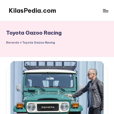
KilasPedia.com
Skip
to
Kilas
content
Informatif
Terdepan
Toyota Gazoo Racing
Beranda
»
Toyota Gazoo Racing