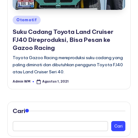
Posted
Otomotif
in
Suku Cadang Toyota Land Cruiser
FJ40 Direproduksi, Bisa Pesan ke
Gazoo Racing
Toyota Gazoo Racing mereproduksi suku cadang yang
paling diminati dan dibutuhkan pengguna Toyota FJ40
atau Land Cruiser Seri 40.
Admin WM
Agustus 1, 2021
Posted
by
Cari
Cari