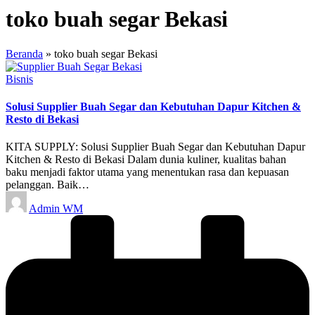
toko buah segar Bekasi
Beranda
»
toko buah segar Bekasi
Posted
Bisnis
in
Solusi Supplier Buah Segar dan Kebutuhan Dapur Kitchen &
Resto di Bekasi
KITA SUPPLY: Solusi Supplier Buah Segar dan Kebutuhan Dapur
Kitchen & Resto di Bekasi Dalam dunia kuliner, kualitas bahan
baku menjadi faktor utama yang menentukan rasa dan kepuasan
pelanggan. Baik…
Posted
Admin WM
by