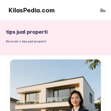
KilasPedia.com
Skip
to
Kilas
content
Informatif
Terdepan
tips jual properti
Beranda
»
tips jual properti