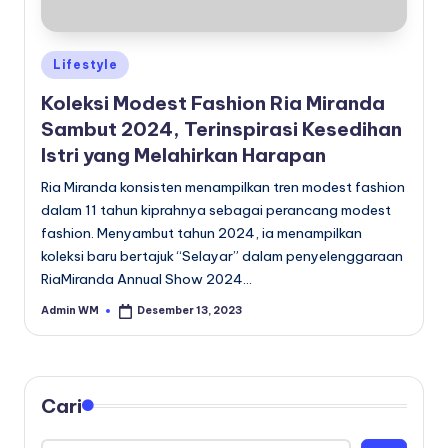
Posted
Lifestyle
in
Koleksi Modest Fashion Ria Miranda
Sambut 2024, Terinspirasi Kesedihan
Istri yang Melahirkan Harapan
Ria Miranda konsisten menampilkan tren modest fashion
dalam 11 tahun kiprahnya sebagai perancang modest
fashion. Menyambut tahun 2024, ia menampilkan
koleksi baru bertajuk “Selayar” dalam penyelenggaraan
RiaMiranda Annual Show 2024…
Admin WM
Desember 13, 2023
Posted
by
Cari