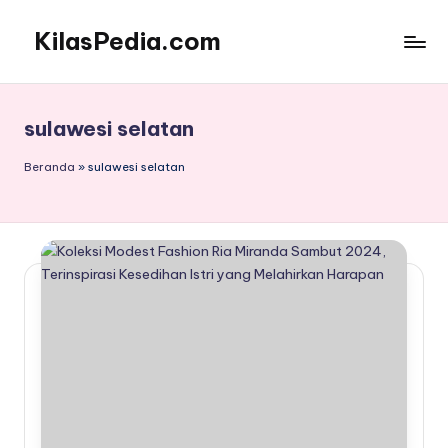
KilasPedia.com
Skip
to
Kilas
content
Informatif
Terdepan
sulawesi selatan
Beranda
»
sulawesi selatan