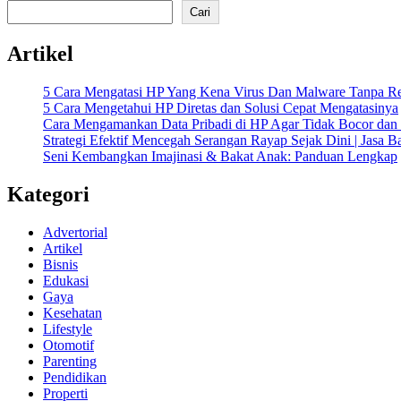
Cari
Artikel
5 Cara Mengatasi HP Yang Kena Virus Dan Malware Tanpa Re
5 Cara Mengetahui HP Diretas dan Solusi Cepat Mengatasinya
Cara Mengamankan Data Pribadi di HP Agar Tidak Bocor dan 
Strategi Efektif Mencegah Serangan Rayap Sejak Dini | Jasa 
Seni Kembangkan Imajinasi & Bakat Anak: Panduan Lengkap
Kategori
Advertorial
Artikel
Bisnis
Edukasi
Gaya
Kesehatan
Lifestyle
Otomotif
Parenting
Pendidikan
Properti