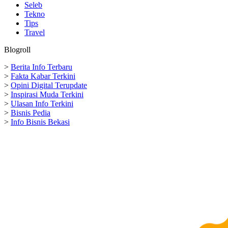
Seleb
Tekno
Tips
Travel
Blogroll
>
Berita Info Terbaru
>
Fakta Kabar Terkini
>
Opini Digital Terupdate
>
Inspirasi Muda Terkini
>
Ulasan Info Terkini
>
Bisnis Pedia
>
Info Bisnis Bekasi