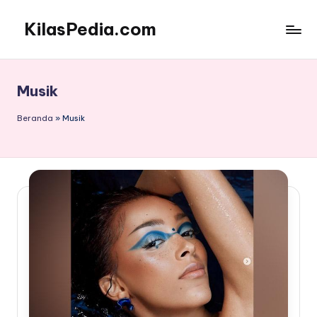
KilasPedia.com
Skip
to
Kilas
content
Informatif
Terdepan
Musik
Beranda
»
Musik