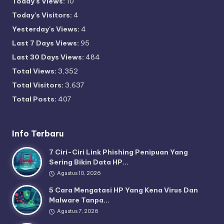
Today's Views:
10
Today's Visitors:
4
Yesterday's Views:
4
Last 7 Days Views:
95
Last 30 Days Views:
484
Total Views:
3,352
Total Visitors:
3,637
Total Posts:
407
Info Terbaru
7 Ciri-Ciri Link Phishing Penipuan Yang
Sering Bikin Data HP…
Agustus 10, 2026
5 Cara Mengatasi HP Yang Kena Virus Dan
Malware Tanpa…
Agustus 7, 2026