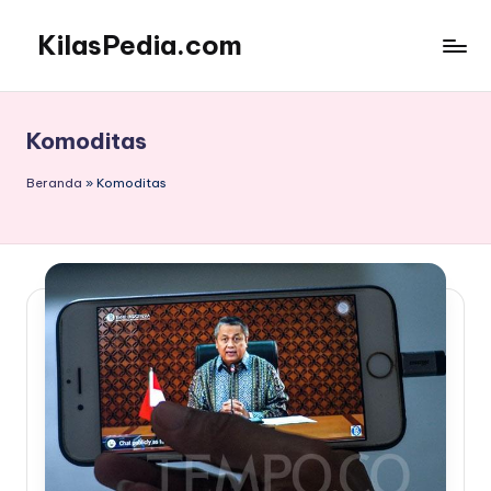
KilasPedia.com
Skip
to
Kilas
content
Informatif
Terdepan
Komoditas
Beranda
»
Komoditas