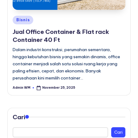
Posted
Bisnis
in
Jual Office Container & Flat rack
Container 40 Ft
Dalam industri konstruksi, perumahan sementara,
hingga kebutuhan bisnis yang semakin dinamis, office
container menjadi salah satu solusi ruang kerja yang
paling efisien, cepat, dan ekonomis. Banyak
perusahaan kini memilih container…
Admin WM
November 25, 2025
Posted
by
Cari
Cari