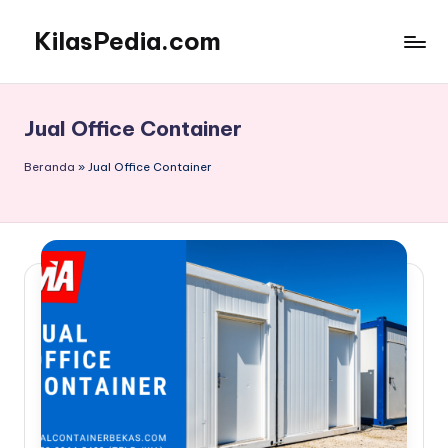
KilasPedia.com
Skip
to
Kilas
content
Informatif
Terdepan
Jual Office Container
Beranda
»
Jual Office Container