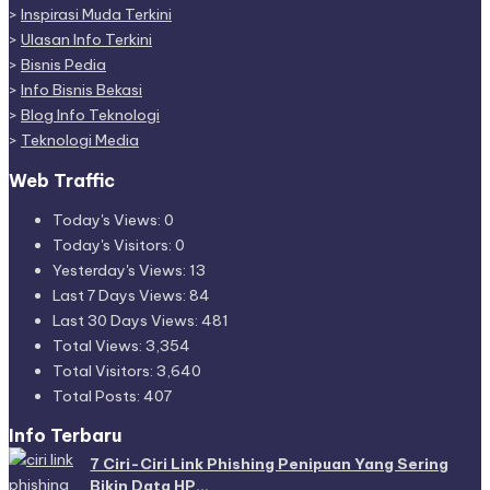
>
Inspirasi Muda Terkini
>
Ulasan Info Terkini
>
Bisnis Pedia
>
Info Bisnis Bekasi
>
Blog Info Teknologi
>
Teknologi Media
Web Traffic
Today's Views:
0
Today's Visitors:
0
Yesterday's Views:
13
Last 7 Days Views:
84
Last 30 Days Views:
481
Total Views:
3,354
Total Visitors:
3,640
Total Posts:
407
Info Terbaru
7 Ciri-Ciri Link Phishing Penipuan Yang Sering
Bikin Data HP…