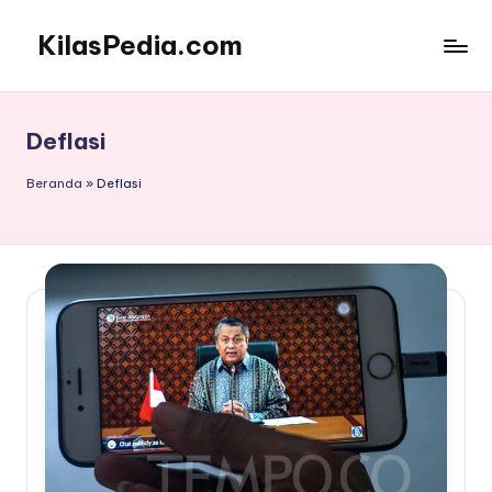
KilasPedia.com
Skip
to
Kilas
content
Informatif
Terdepan
Deflasi
Beranda
»
Deflasi