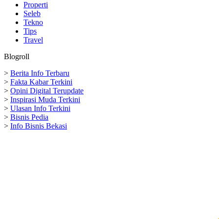
Properti
Seleb
Tekno
Tips
Travel
Blogroll
>
Berita Info Terbaru
>
Fakta Kabar Terkini
>
Opini Digital Terupdate
>
Inspirasi Muda Terkini
>
Ulasan Info Terkini
>
Bisnis Pedia
>
Info Bisnis Bekasi