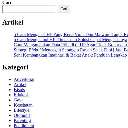
Cari
Cari
Artikel
5 Cara Mengatasi HP Yang Kena Virus Dan Malware Tanpa Re
5 Cara Mengetahui HP Diretas dan Solusi Cepat Mengatasinya
Cara Mengamankan Data Pribadi di HP Agar Tidak Bocor dan 
Strategi Efektif Mencegah Serangan Rayap Sejak Dini | Jasa 
Seni Kembangkan Imajinasi & Bakat Anak: Panduan Lengkap
Kategori
Advertorial
Artikel
Bisnis
Edukasi
Gaya
Kesehatan
Lifestyle
Otomotif
Parenting
Pendidikan