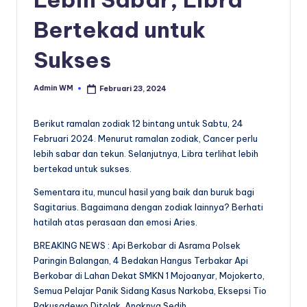
Bertekad untuk
Sukses
Admin WM
Februari 23, 2024
Posted
by
Berikut ramalan zodiak 12 bintang untuk Sabtu, 24
Februari 2024. Menurut ramalan zodiak, Cancer perlu
lebih sabar dan tekun. Selanjutnya, Libra terlihat lebih
bertekad untuk sukses.
Sementara itu, muncul hasil yang baik dan buruk bagi
Sagitarius. Bagaimana dengan zodiak lainnya? Berhati
hatilah atas perasaan dan emosi Aries.
BREAKING NEWS : Api Berkobar di Asrama Polsek
Paringin Balangan, 4 Bedakan Hangus Terbakar Api
Berkobar di Lahan Dekat SMKN 1 Mojoanyar, Mojokerto,
Semua Pelajar Panik Sidang Kasus Narkoba, Eksepsi Tio
Pakusadewo Ditolak, Anaknya Sedih