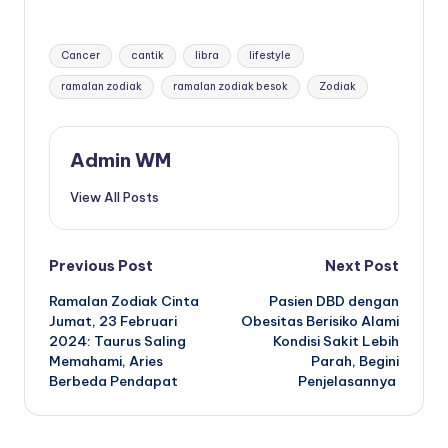
Tags:
Cancer
cantik
libra
lifestyle
ramalan zodiak
ramalan zodiak besok
Zodiak
Admin WM
View All Posts
Post
Previous Post
Next Post
Ramalan Zodiak Cinta
Pasien DBD dengan
navigation
Jumat, 23 Februari
Obesitas Berisiko Alami
2024: Taurus Saling
Kondisi Sakit Lebih
Memahami, Aries
Parah, Begini
Berbeda Pendapat
Penjelasannya