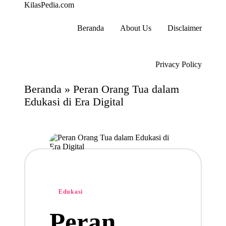
KilasPedia.com
Kilas
Informatif
Beranda
About Us
Disclaimer
Terdepan
Skip
to
content
Privacy Policy
Beranda
»
Peran Orang Tua dalam
Edukasi di Era Digital
Posted
Edukasi
in
Peran