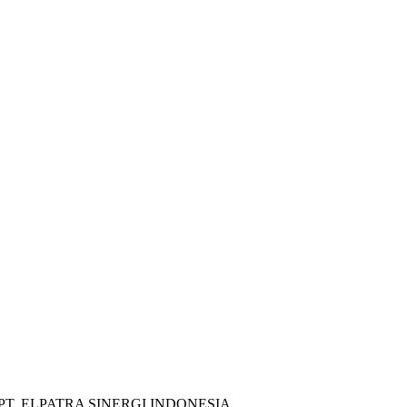
rsama PT. ELPATRA SINERGI INDONESIA