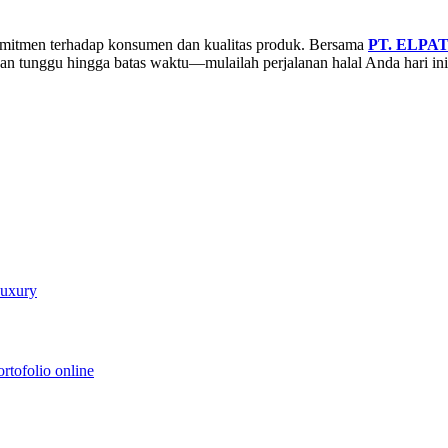
 komitmen terhadap konsumen dan kualitas produk. Bersama
PT. ELPA
angan tunggu hingga batas waktu—mulailah perjalanan halal Anda hari ini
Luxury