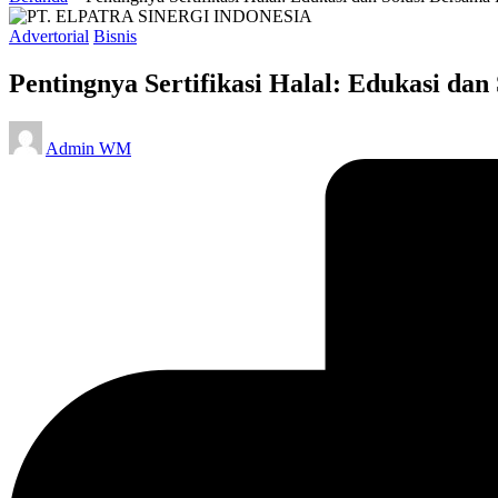
Posted
Advertorial
Bisnis
in
Pentingnya Sertifikasi Halal: Edukasi
Posted
Admin WM
by