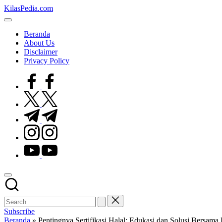
Skip
KilasPedia.com
to
Kilas
content
Informatif
Beranda
Terdepan
About Us
Disclaimer
Privacy Policy
facebook.com
twitter.com
t.me
instagram.com
youtube.com
Subscribe
Beranda
»
Pentingnya Sertifikasi Halal: Edukasi dan Solusi Be