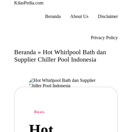
KilasPedia.com
Kilas
Informatif
Beranda
About Us
Disclaimer
Terdepan
Skip
to
content
Privacy Policy
Beranda
»
Hot Whirlpool Bath dan
Supplier Chiller Pool Indonesia
Posted
Bisnis
in
Hot