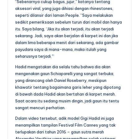
“Sebenarnya cukup bagus, jujur,” katanya tentang
aksesori viral, yang juga dihiasi dengan rhinestones,
seperti dilansir dari laman People. “Saya melakukan
sedikit pemeriksaan sebelum turun dari mobil dan hanya
itu. Saya bilang, ‘Jika itu akan terjadi, itu akan terjadi
sekarang. Jadi, saya akan berjalan di karpet ini dan jika
dalam lima beberapa menit dari sekarang, ada gambar
payudara saya di mana-mana, maka itulah yang
seharusnya terjadi.'”
Hadid mengatakan dia selalu tahu bahwa dia akan
mengenakan gaun Schiaparelli yang sangat terbuka,
yang dirancang oleh Daniel Roseberry, meskipun
khawatir tentang bagaimana garis leher yang dipotong
di bawah dada Hadid akan bertahan di karpet merah.
Saat acara itu sedang musim dingin, jadi gaun itu tentu
sangat mencuri perhatian.
Dalam video tersebut, adik model Gigi Hadid ini juga
menampilkan tampilan Festival Film Cannes yang tak
terlupakan dari tahun 2016 – gaun sutra merah
Alexandre Vauthier yang menampilkan celah setinggi