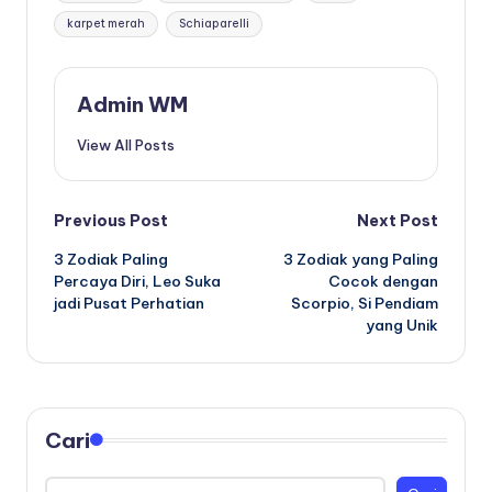
karpet merah
Schiaparelli
Admin WM
View All Posts
Post
Previous Post
Next Post
3 Zodiak Paling
3 Zodiak yang Paling
navigation
Percaya Diri, Leo Suka
Cocok dengan
jadi Pusat Perhatian
Scorpio, Si Pendiam
yang Unik
Cari