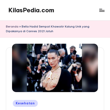
KilasPedia.com
Skip
to
Kilas
content
Informatif
Beranda
»
Bella Hadid Sempat Khawatir Kalung Unik yang
Terdepan
Dipakainya di Cannes 2021 Jatuh
Posted
Kesehatan
in