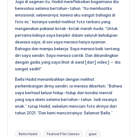
Juga di segmen itu, Hadid merefleksikan bagaimana dia
berevolusi selama bertahun-tahun. “Itu membuatku
emosional, sebenarnya, karena aku sangat bahagia di
foto ini,” katanya sambil melihat foto terbaru yang
mengenakan pakaian kotak-kotak merah muda. “Untuk
pertama kalinya saya berpikir dalam seluruh kehidupan
dewasa saya, di sini saya merasa hanya nyaman.
Bahagia dan mampu bekerja. Saya merasa baik tentang
diri saya sendiri. Saya merasa cantik. Dan dibandingkan
dengan gadis yang saya lihat di awal [dari] video] — dia
sangat sedih!”
Bella Hadid menambahkan dengan melihat
perkembangan diriny sendiri, ia merasa diberkati. “Bahwa
saya berhasil keluar hidup-hidup dari kondisi mental
yang saya alami selama bertahun-tahun. Jadi rasanya
enak,” tutup Hadid, sebelum mencium foto dirinya dari
tahun 2021. “Dan kami mencintainya. Selamat Bella.”
Tags:
Bella Hadid
Festival Film Cannes
gaun