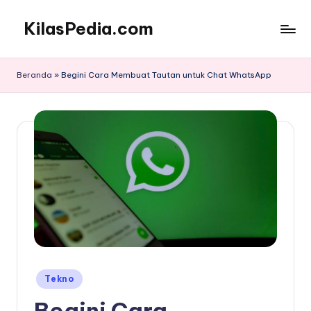
KilasPedia.com
Skip
to
Kilas
content
Informatif
Beranda
»
Begini Cara Membuat Tautan untuk Chat WhatsApp
Terdepan
Posted
Tekno
in
Begini Cara