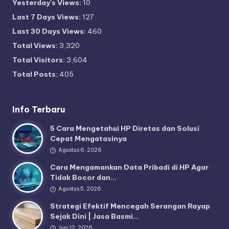
Yesterday's Views:
10
Last 7 Days Views:
127
Last 30 Days Views:
460
Total Views:
3,320
Total Visitors:
3,604
Total Posts:
405
Info Terbaru
5 Cara Mengetahui HP Diretas dan Solusi
Cepat Mengatasinya
Agustus 6, 2026
Cara Mengamankan Data Pribadi di HP Agar
Tidak Bocor dan…
Agustus 5, 2026
Strategi Efektif Mencegah Serangan Rayap
Sejak Dini | Jasa Basmi…
Juni 12, 2026