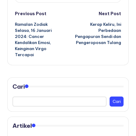
Post
Previous Post
Next Post
Ramalan Zodiak
Kerap Keliru, Ini
navigation
Selasa, 16 Januari
Perbedaan
2024: Cancer
Pengapuran Sendi dan
Kendalikan Emosi,
Pengeroposan Tulang
Keinginan Virgo
Tercapai
Cari
Cari
Artikel