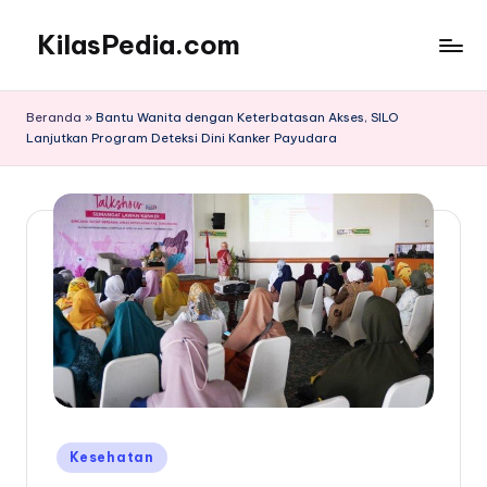
KilasPedia.com
Skip
to
Kilas
content
Informatif
Beranda
»
Bantu Wanita dengan Keterbatasan Akses, SILO
Terdepan
Lanjutkan Program Deteksi Dini Kanker Payudara
Posted
Kesehatan
in