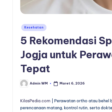
Posted
Kesehatan
in
5 Rekomendasi Spe
Jogja untuk Peraw
Tepat
Maret 6, 2026
Admin WM
Posted
by
KilasPedia.com
| Perawatan ortho atau behel 
perencanaan matang, kontrol rutin, serta dokt