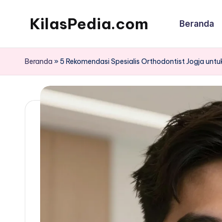
KilasPedia.com
Beranda
Skip
to
Kilas
content
Informatif
Beranda
»
5 Rekomendasi Spesialis Orthodontist Jogja unt
Terdepan