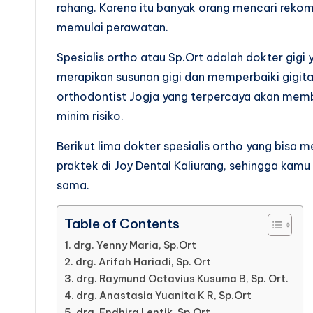
rahang. Karena itu banyak orang mencari rekom
memulai perawatan.
Spesialis ortho atau Sp.Ort adalah dokter gigi 
merapikan susunan gigi dan memperbaiki gigitan
orthodontist Jogja yang terpercaya akan mem
minim risiko.
Berikut lima dokter spesialis ortho yang bisa 
praktek di Joy Dental Kaliurang, sehingga kam
sama.
Table of Contents
1. drg. Yenny Maria, Sp.Ort
2. drg. Arifah Hariadi, Sp. Ort
3. drg. Raymund Octavius Kusuma B, Sp. Ort.
4. drg. Anastasia Yuanita K R, Sp.Ort
5. drg. Endhira Lentik, Sp.Ort