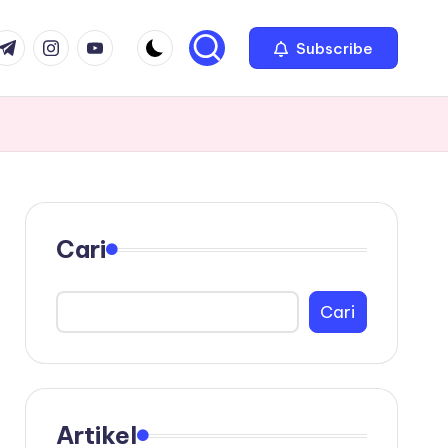
com
r.com
.me
instagram.com
youtube.com
Subscribe
Cari
Cari
Artikel