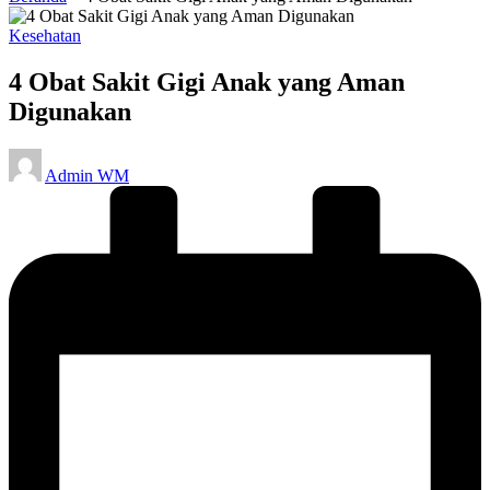
Posted
Kesehatan
in
4 Obat Sakit Gigi Anak yang Aman
Digunakan
Posted
Admin WM
by