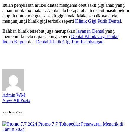
Itulah penjelasan artikel diatas mengenai obat sakit gigi anak yang
aman untuk digunakan. Apabila beberapa obat tersebut masih belum
ampuh untuk mengatasi sakit gigi anak. Maka sebaiknya anda
mengunjungi klinik gigi terbaik seperti
Klinik Gigi Putih Dental
.
Bahkan klinik tersebut juga merupakan
layanan Dental
yang
mememiliki beberapa cabang seperti
Dental Klinik Gigi Pantai
Indah Kapuk
dan
Dental Klinik Gigi Puri Kembangan
.
Admin WM
View All Posts
Post
Previous Post
navigation
Promo 7.7 Tokopedia: Penawaran Menarik di
Tahun 2024