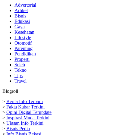
Advertorial
Artikel
Bisnis
Edukasi
Gaya
Kesehatan
Lifestyle
Otomotif
Parenting
Pendidikan
Properti
Seleb
Tekno
Tips
Travel
Blogroll
>
Berita Info Terbaru
>
Fakta Kabar Terkini
>
Opini Digital Terupdate
>
Inspirasi Muda Terkini
>
Ulasan Info Terkini
>
Bisnis Pedia
>
Info Bisnis Bekasi